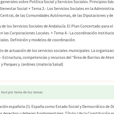
generales sobre Política Social y Servicios Sociales. Principios bási
Bienestar Social + Tema 2.- Los Servicios Sociales en la Administ
n Central, de las Comunidades Autónomas, de las Diputaciones y d
 de los Servicios Sociales de Andalucía. El Plan Concertado para e
 en las Corporaciones Locales. + Tema 4.- La coordinación instituc
iales. Definición y modelos de coordinación.
o de actuación de los servicios sociales municipales. La organiza
.- Estructura, competencias y recursos del “Área de Barrios de Ate
 y Parques y Jardines (materia Salud)
 test por tema de los temas
ción española (I). España como Estado Social y Democrático de De
os derechos y deberes fundamentales: Título I de la Constitución e