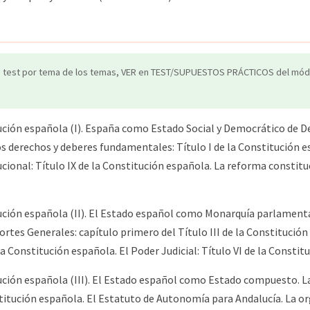
o test por tema de los temas, VER en TEST/SUPUESTOS PRÁCTICOS del módu
ción española (I). España como Estado Social y Democrático de De
os derechos y deberes fundamentales: Título I de la Constitución e
ucional: Título IX de la Constitución española. La reforma constituc
ción española (II). El Estado español como Monarquía parlamentari
rtes Generales: capítulo primero del Título III de la Constitución
la Constitución española. El Poder Judicial: Título VI de la Constit
ción española (III). El Estado español como Estado compuesto. La 
stitución española. El Estatuto de Autonomía para Andalucía. La or