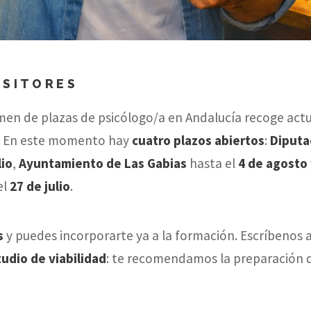
OSITORES
men de plazas de psicólogo/a en Andalucía recoge ac
s. En este momento hay
cuatro plazos abiertos
:
Diputa
lio
,
Ayuntamiento de Las Gabias
hasta el
4 de agosto
el
27 de julio
.
s
y puedes incorporarte ya a la formación. Escríbenos 
udio de viabilidad
: te recomendamos la preparación 