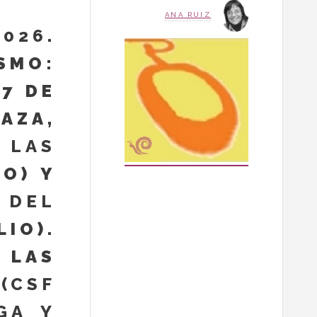
ANA RUIZ
2026
.
SMO:
17 DE
AZA,
 LAS
TO) Y
 DEL
IO).
LAS
(CSF
GA Y